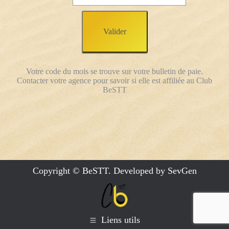
Votre code du mois se trouve sur votre bulletin de paie.
Contacter votre agence pour savoir si elle est affiliée au Club
BeSTT
Copyright ©
BeSTT
. Developed by
SevGen
Liens utils